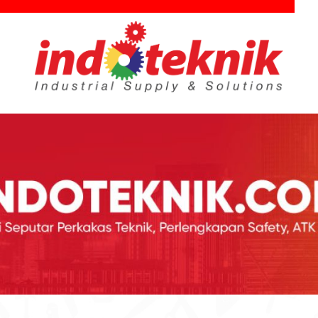
utar Teknik, Safety, ATK & Industri