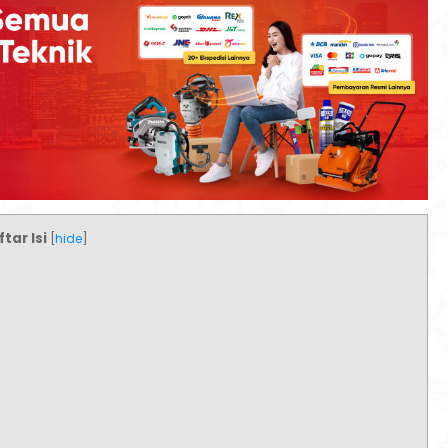
tar Isi
[
hide
]