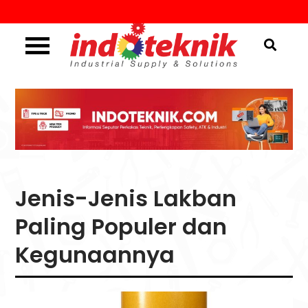
Skip
to
content
Industrial Supply & Solutions
Menggali Informasi
Seputar Teknik, Safety,
ATK & Industri
Jenis-Jenis Lakban
Paling Populer dan
Kegunaannya