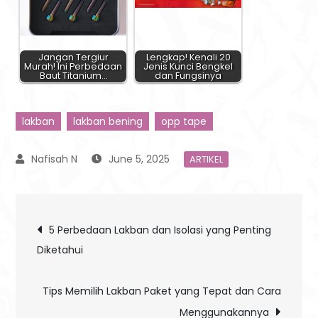
Jangan Tergiur
Lengkap! Kenali 20
Murah! Ini Perbedaan
Jenis Kunci Bengkel
Baut Titanium…
dan Fungsinya
lakban
lakban bening
opp tape
June 5, 2025
ARTIKEL
Post
5 Perbedaan Lakban dan Isolasi yang Penting
Diketahui
navigation
Tips Memilih Lakban Paket yang Tepat dan Cara
Menggunakannya