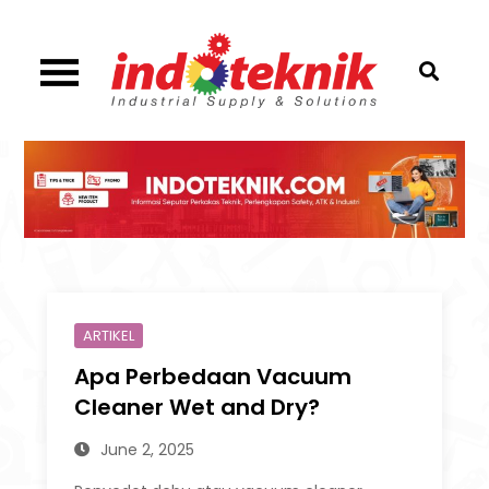
Skip
to
content
Industrial Supply & Solutions
Menggali Informasi
Seputar Teknik, Safety,
ATK & Industri
ARTIKEL
Apa Perbedaan Vacuum
Cleaner Wet and Dry?
June 2, 2025