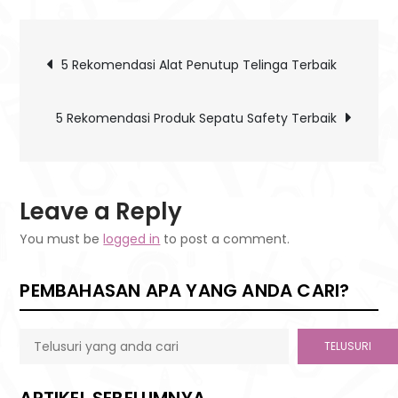
5
Rekomendasi
Post
Product
5 Rekomendasi Alat Penutup Telinga Terbaik
Visor
navigation
helm
5 Rekomendasi Produk Sepatu Safety Terbaik
transparan
Terbaik
Leave a Reply
You must be
logged in
to post a comment.
PEMBAHASAN APA YANG ANDA CARI?
TELUSURI