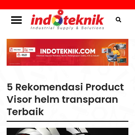
Skip
to
content
Industrial Supply & Solutions
Menggali Informasi
Seputar Teknik, Safety,
ATK & Industri
5 Rekomendasi Product
Visor helm transparan
Terbaik