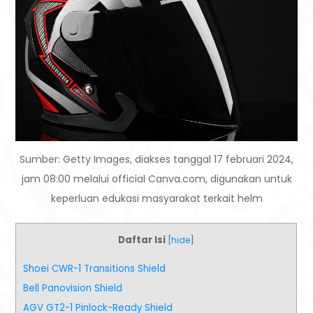
Sumber: Getty Images, diakses tanggal 17 februari 2024,
jam 08:00 melalui official Canva.com, digunakan untuk
keperluan edukasi masyarakat terkait helm
Daftar Isi
[
hide
]
Shoei CWR-1 Transitions Shield
Bell Panovision Shield
AGV GT2-1 Pinlock-Ready Shield