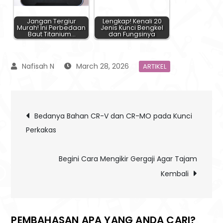
Jangan Tergiur
Lengkap! Kenali 20
Murah! Ini Perbedaan
Jenis Kunci Bengkel
Baut Titanium…
dan Fungsinya
March 28, 2026
ARTIKEL
Post
Bedanya Bahan CR-V dan CR-MO pada Kunci
Perkakas
navigation
Begini Cara Mengikir Gergaji Agar Tajam
Kembali
PEMBAHASAN APA YANG ANDA CARI?