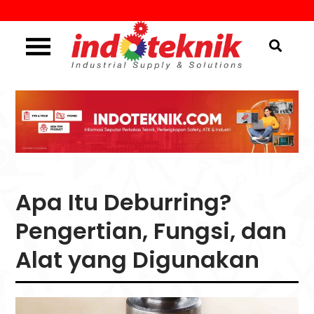
Skip
to
content
Industrial Supply & Solutions
Menggali Informasi
Seputar Teknik, Safety,
ATK & Industri
Apa Itu Deburring?
Pengertian, Fungsi, dan
Alat yang Digunakan