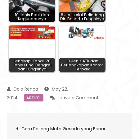
10 Jenis Baut dan
8 Jenis Alat Pelindung
Kegunaannya
Diri Beserta Fungsinya
Lengkap! Kenali 20
10 Jenis ATK dan
Jenis Kunci Bengkel
Perlengkapan Kantor
dan Fungsinya
Terbaik
May 22,
on
2024
Leave a Comment
ARTIKEL
Kenali
6
Post
Arti
Cara Pasang Mata Gerinda yang Benar
Warna