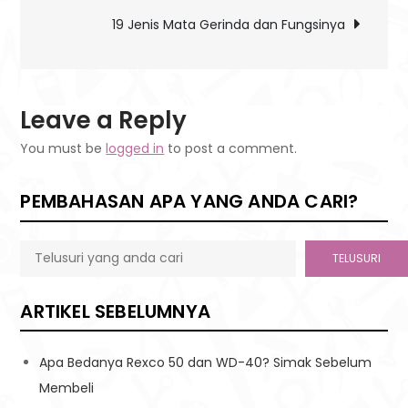
navigation
Helm
19 Jenis Mata Gerinda dan Fungsinya
Proyek
dalam
Industri
Konstruksi
Leave a Reply
You must be
logged in
to post a comment.
PEMBAHASAN APA YANG ANDA CARI?
TELUSURI
ARTIKEL SEBELUMNYA
Apa Bedanya Rexco 50 dan WD-40? Simak Sebelum
Membeli