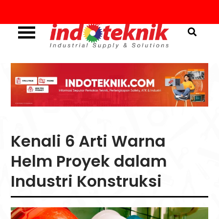
Skip
to
content
Industrial Supply & Solutions
Menggali Informasi
Seputar Teknik, Safety,
ATK & Industri
Kenali 6 Arti Warna
Helm Proyek dalam
Industri Konstruksi