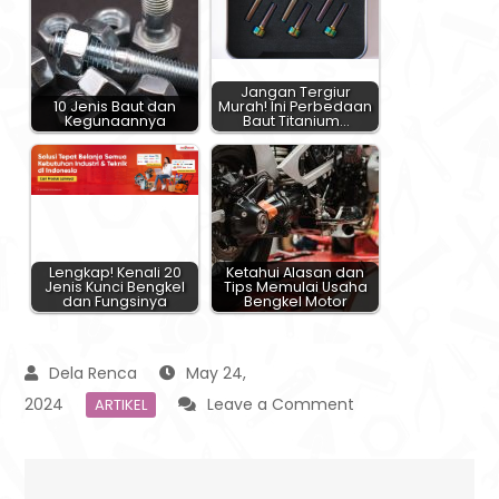
Jangan Tergiur
10 Jenis Baut dan
Murah! Ini Perbedaan
Kegunaannya
Baut Titanium…
Lengkap! Kenali 20
Ketahui Alasan dan
Jenis Kunci Bengkel
Tips Memulai Usaha
dan Fungsinya
Bengkel Motor
May 24,
on
2024
Leave a Comment
ARTIKEL
4
Tips
Ampuh