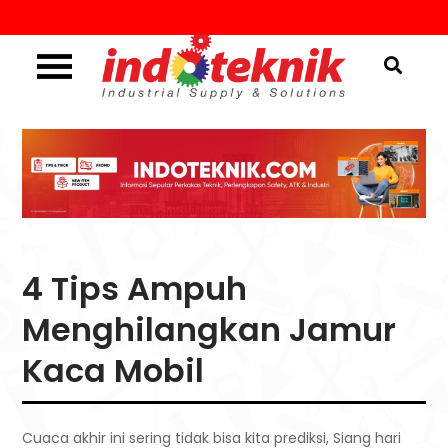
Skip
to
content
Industrial Supply & Solutions
Menggali Informasi
Seputar Teknik, Safety,
ATK & Industri
4 Tips Ampuh
Menghilangkan Jamur
Kaca Mobil
Cuaca akhir ini sering tidak bisa kita prediksi, Siang hari