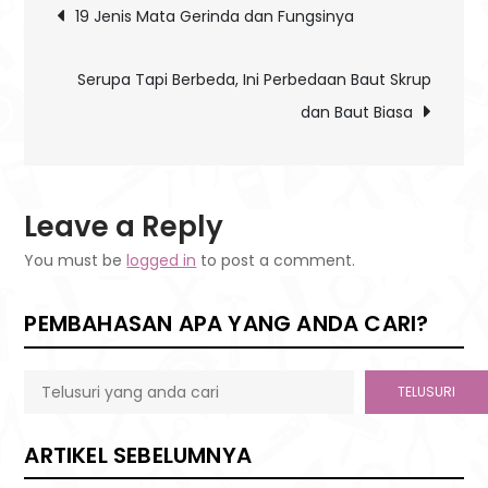
Post
19 Jenis Mata Gerinda dan Fungsinya
Menghilangkan
navigation
Jamur
Serupa Tapi Berbeda, Ini Perbedaan Baut Skrup
Kaca
dan Baut Biasa
Mobil
Leave a Reply
You must be
logged in
to post a comment.
PEMBAHASAN APA YANG ANDA CARI?
TELUSURI
ARTIKEL SEBELUMNYA