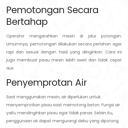
Pemotongan Secara
Bertahap
Operator mengarahkan mesin di jalur potongan.
Umumnya, pemotongan dilakukan secara perlahan agar
rapi dan sesuai dengan hasil yang diinginkan. Cara ini
juga membuat pisau mesin lebih awet dan tidak cepat
aus.
Penyemprotan Air
Saat menggunakan mesin, air diperlukan untuk
menyemprotkan pisau saat memotong beton. Fungsi air
yaitu mendinginkan pisau agar tidak panas. Selain itu,
penggunaan air dapat mengurangi debu yang dipotong.