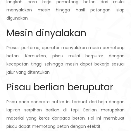
langkah cara kerja pemotong beton dari mulai
menyalakan mesin hingga hasil potongan siap
digunakan.
Mesin dinyalakan
Proses pertama, operator menyalakan mesin pemotong
beton. Kemudian, pisau mulai berputar dengan
kecepatan tinggi sehingga mesin dapat bekerja sesuai
jalur yang ditentukan.
Pisau berlian beruputar
Pisau pada concrete cutter ini terbuat dari baja dengan
lapiran serpihan berlian di tepi. Berlian merupakan
material yang keras daripada beton. Hal ini membuat
pisau dapat memotong beton dengan efektif