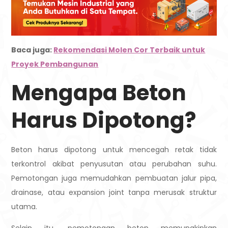
Baca juga:
Rekomendasi Molen Cor Terbaik untuk
Proyek Pembangunan
Mengapa Beton
Harus Dipotong?
Beton harus dipotong untuk
mencegah retak tidak
terkontrol
akibat penyusutan atau perubahan suhu.
Pemotongan juga memudahkan pembuatan jalur pipa,
drainase, atau expansion joint tanpa merusak struktur
utama.
Selain itu, pemotongan beton memungkinkan