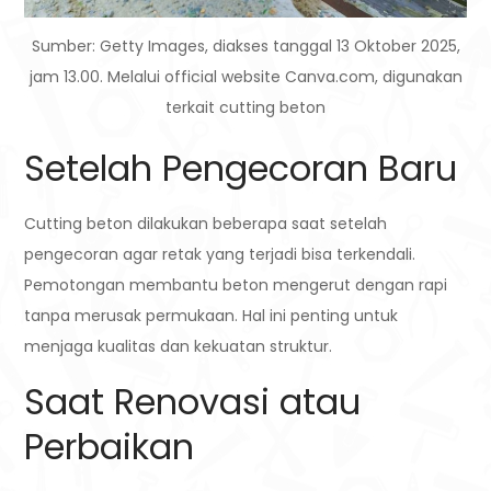
Sumber: Getty Images, diakses tanggal 13 Oktober 2025,
jam 13.00. Melalui official website Canva.com, digunakan
terkait cutting beton
Setelah Pengecoran Baru
Cutting beton dilakukan beberapa saat setelah
pengecoran agar retak yang terjadi bisa terkendali.
Pemotongan membantu beton mengerut dengan rapi
tanpa merusak permukaan. Hal ini penting untuk
menjaga kualitas dan kekuatan struktur.
Saat Renovasi atau
Perbaikan