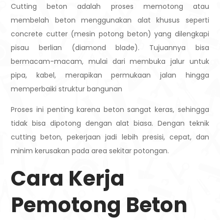
Cutting beton adalah proses memotong atau
membelah beton menggunakan alat khusus seperti
concrete cutter (mesin potong beton) yang dilengkapi
pisau berlian (diamond blade). Tujuannya bisa
bermacam-macam, mulai dari membuka jalur untuk
pipa, kabel, merapikan permukaan jalan hingga
memperbaiki struktur bangunan
Proses ini penting karena beton sangat keras, sehingga
tidak bisa dipotong dengan alat biasa. Dengan teknik
cutting beton, pekerjaan jadi lebih presisi, cepat, dan
minim kerusakan pada area sekitar potongan.
Cara Kerja
Pemotong Beton