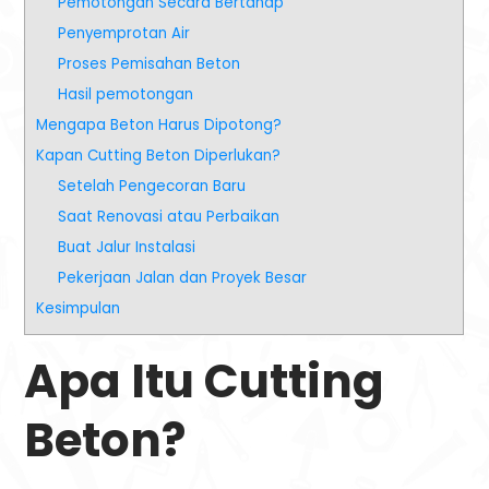
Pemotongan Secara Bertahap
Penyemprotan Air
Proses Pemisahan Beton
Hasil pemotongan
Mengapa Beton Harus Dipotong?
Kapan Cutting Beton Diperlukan?
Setelah Pengecoran Baru
Saat Renovasi atau Perbaikan
Buat Jalur Instalasi
Pekerjaan Jalan dan Proyek Besar
Kesimpulan
Apa Itu Cutting
Beton?