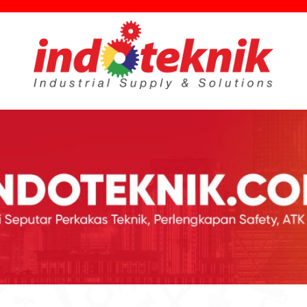
utar Teknik, Safety, ATK & Industri