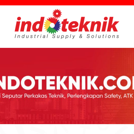
utar Teknik, Safety, ATK & Industri