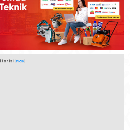
tar Isi
[
hide
]