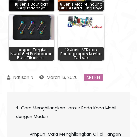
10 Jenis Baut dan
8 Jenis Alat Pelindung
Kegunaannya
Diri Beserta Fungsinya
Jangan Tergiur
10 Jenis ATK dan
Murah! Ini Perbedaan
Perlengkapan Kantor
Baut Titanium…
Terbaik
March 13, 2026
ARTIKEL
Post
Cara Menghilangkan Jamur Pada Kaca Mobil
dengan Mudah
navigation
Ampuh! Cara Menghilangkan Oli di Tangan