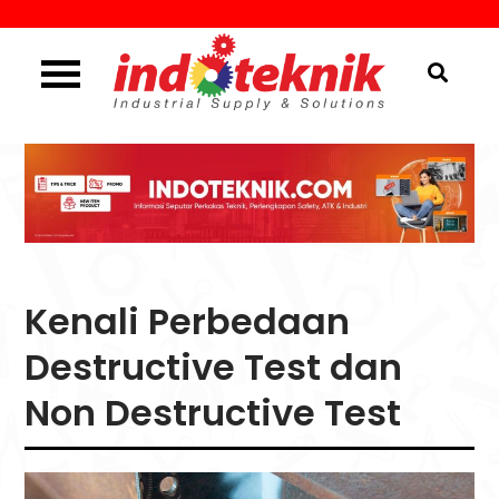
Skip
to
content
Industrial Supply & Solutions
Menggali Informasi
Seputar Teknik, Safety,
ATK & Industri
Kenali Perbedaan
Destructive Test dan
Non Destructive Test