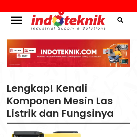
Skip
to
content
Industrial Supply & Solutions
Menggali Informasi
Seputar Teknik, Safety,
ATK & Industri
Lengkap! Kenali
Komponen Mesin Las
Listrik dan Fungsinya