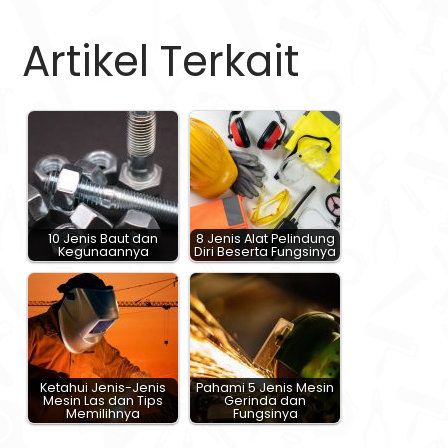
Artikel Terkait
10 Jenis Baut dan
8 Jenis Alat Pelindung
Kegunaannya
Diri Beserta Fungsinya
Ketahui Jenis-Jenis
Pahami 5 Jenis Mesin
Mesin Las dan Tips
Gerinda dan
Memilihnya
Fungsinya