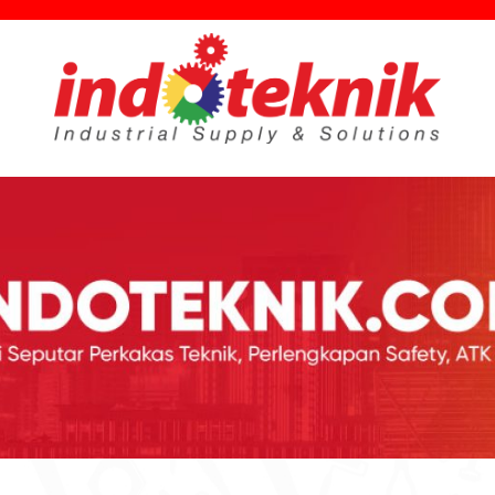
utar Teknik, Safety, ATK & Industri