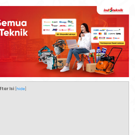
tar Isi
[
hide
]