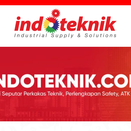
utar Teknik, Safety, ATK & Industri