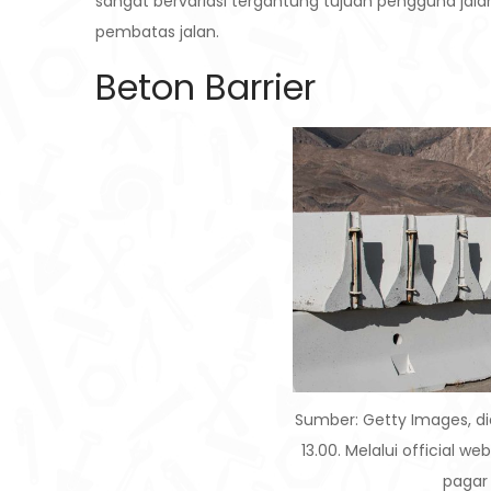
sangat bervariasi tergantung tujuan pengguna jal
pembatas jalan.
Beton Barrier
Sumber: Getty Images, di
13.00. Melalui official w
pagar