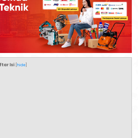
tar Isi
[
hide
]