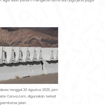
an. Agar lebih paham mengenai nama dan juga jenis pagar
akses tanggal 20 Agustus 2025, jam
ebsite Canva.com, digunakan terkait
 pembatas jalan