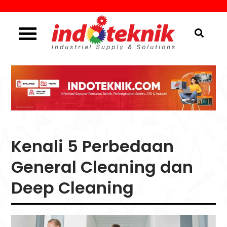
Skip
to
content
Industrial Supply & Solutions
Menggali Informasi
Seputar Teknik, Safety,
ATK & Industri
Kenali 5 Perbedaan
General Cleaning dan
Deep Cleaning