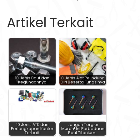
Artikel Terkait
10 Jenis Baut dan
8 Jenis Alat Pelindung
Kegunaannya
Diri Beserta Fungsinya
10 Jenis ATK dan
Jangan Tergiur
Perlengkapan Kantor
Murah! Ini Perbedaan
Terbaik
Baut Titanium…