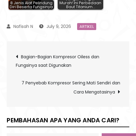
8 Jenis Alat Pelindung
Murah! Ini Perbedaan
Diri Beserta Fungsinya
Baut Titanium…
July 9, 2026
ARTIKEL
Post
Bagian-Bagian Kompresor Oiless dan
Fungsinya saat Digunakan
navigation
7 Penyebab Kompresor Sering Mati Sendiri dan
Cara Mengatasinya
PEMBAHASAN APA YANG ANDA CARI?