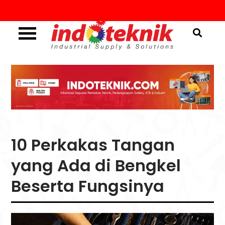
Skip
to
content
Industrial Supply & Solutions
Menggali Informasi
Seputar Teknik, Safety,
ATK & Industri
10 Perkakas Tangan
yang Ada di Bengkel
Beserta Fungsinya