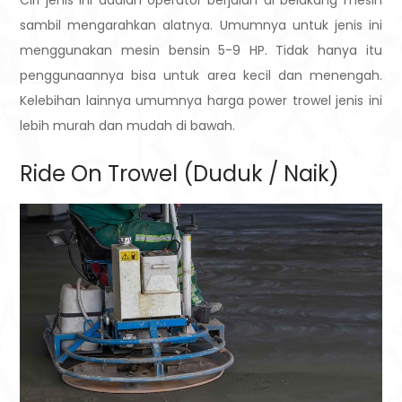
Ciri jenis ini adalah operator berjalan di belakang mesin
sambil mengarahkan alatnya. Umumnya untuk jenis ini
menggunakan mesin bensin 5-9 HP. Tidak hanya itu
penggunaannya bisa untuk area kecil dan menengah.
Kelebihan lainnya umumnya harga power trowel jenis ini
lebih murah dan mudah di bawah.
Ride On Trowel (Duduk / Naik)