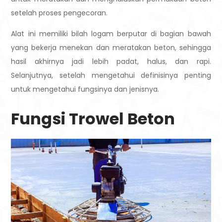
setelah proses pengecoran.
Alat ini memiliki bilah logam berputar di bagian bawah
yang bekerja menekan dan meratakan beton, sehingga
hasil akhirnya jadi lebih padat, halus, dan rapi.
Selanjutnya, setelah mengetahui definisinya penting
untuk mengetahui fungsinya dan jenisnya.
Fungsi Trowel Beton