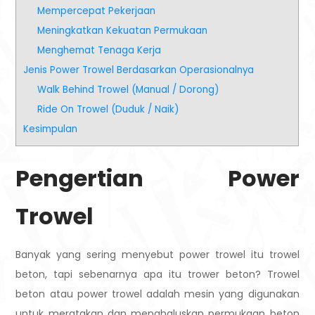
Mempercepat Pekerjaan
Meningkatkan Kekuatan Permukaan
Menghemat Tenaga Kerja
Jenis Power Trowel Berdasarkan Operasionalnya
Walk Behind Trowel (Manual / Dorong)
Ride On Trowel (Duduk / Naik)
Kesimpulan
Pengertian Power
Trowel
Banyak yang sering menyebut power trowel itu trowel
beton, tapi sebenarnya apa itu trower beton? Trowel
beton atau power trowel adalah mesin yang digunakan
untuk meratakan dan menghaluskan permukaan beton