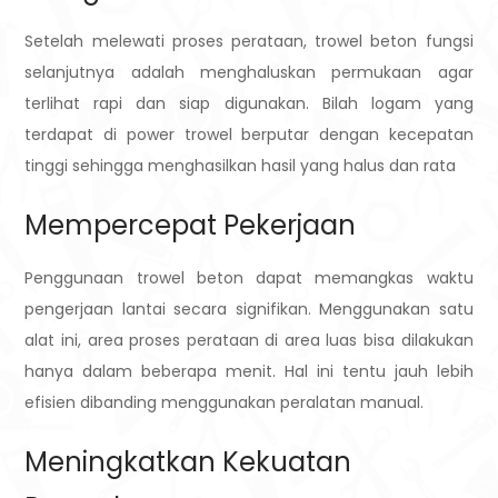
Setelah melewati proses perataan, trowel beton fungsi
selanjutnya adalah menghaluskan permukaan agar
terlihat rapi dan siap digunakan. Bilah logam yang
terdapat di power trowel berputar dengan kecepatan
tinggi sehingga menghasilkan hasil yang halus dan rata
Mempercepat Pekerjaan
Penggunaan trowel beton dapat memangkas waktu
pengerjaan lantai secara signifikan. Menggunakan satu
alat ini, area proses perataan di area luas bisa dilakukan
hanya dalam beberapa menit. Hal ini tentu jauh lebih
efisien dibanding menggunakan peralatan manual.
Meningkatkan Kekuatan