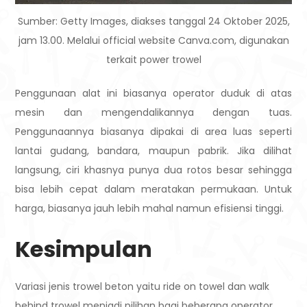
Sumber: Getty Images, diakses tanggal 24 Oktober 2025,
jam 13.00. Melalui official website Canva.com, digunakan
terkait power trowel
Penggunaan alat ini biasanya operator duduk di atas
mesin dan mengendalikannya dengan tuas.
Penggunaannya biasanya dipakai di area luas seperti
lantai gudang, bandara, maupun pabrik. Jika dilihat
langsung, ciri khasnya punya dua rotos besar sehingga
bisa lebih cepat dalam meratakan permukaan. Untuk
harga, biasanya jauh lebih mahal namun efisiensi tinggi.
Kesimpulan
Variasi jenis trowel beton yaitu ride on towel dan walk
behind trowel menjadi pilihan bagi beberapa operator