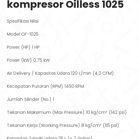
kompresor Oilless 1025
Spesifikasi
Nilai
Model
OF-1025
Power (HP)
1 HP
Power (kW)
0,75 kW
Air Delivery / Kapasitas Udara
120 L/min (4,2 CFM)
Kecepatan Putaran (RPM)
1450 RPM
Jumlah Silinder (No.)
1
Tekanan Maksimum (Max Pressure)
10 kg/cm² (142 psi)
Tekanan Kerja (Working Pressure)
8 kg/cm² (115 psi)
Kapasitas Tangki Udara
25 L (≈ 7 Galon)