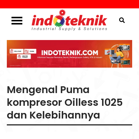
Skip
to
content
Industrial Supply & Solutions
Menggali Informasi
Seputar Teknik, Safety,
ATK & Industri
Mengenal Puma
kompresor Oilless 1025
dan Kelebihannya