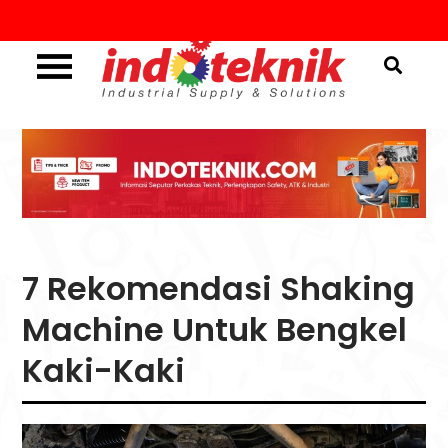
Skip
to
content
Industrial Supply & Solutions
Menggali Informasi
Seputar Teknik, Safety,
ATK & Industri
7 Rekomendasi Shaking
Machine Untuk Bengkel
Kaki-Kaki