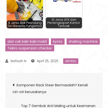
10 Jenis ATK dan
8 Jenis Alat Pelindung
Perlengkapan Kantor
Diri Beserta Fungsinya
Terbaik
alat cek kaki-kaki mobil
kyoto
shaking machine
Tekiro suspension checker
April 25, 2025
ARTIKEL
Post
Komponen Rack Steer Bermasalah? Kenali
ciri-ciri kerusakanya
navigation
Top 7 Gembok Anti Maling untuk Keamanan