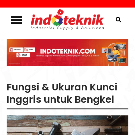
Skip
to
content
Industrial Supply & Solutions
Menggali Informasi
Seputar Teknik, Safety,
ATK & Industri
Fungsi & Ukuran Kunci
Inggris untuk Bengkel