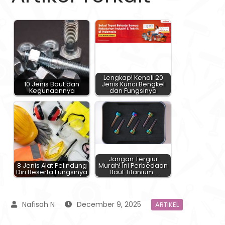
Lengkap! Kenali 20
10 Jenis Baut dan
Jenis Kunci Bengkel
Kegunaannya
dan Fungsinya
Jangan Tergiur
8 Jenis Alat Pelindung
Murah! Ini Perbedaan
Diri Beserta Fungsinya
Baut Titanium…
December 9, 2025
ARTIKEL