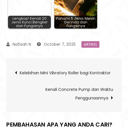
Lengkap! Kenali 20
Pahami 5 Jenis Mesin
Jenis Kunci Bengkel
Gerinda dan
dan Fungsinya
Fungsinya
October 7, 2025
ARTIKEL
Post
Kelebihan Mini Vibratory Roller bagi Kontraktor
navigation
Kenali Concrete Pump dan Waktu
Penggunaannya
PEMBAHASAN APA YANG ANDA CARI?