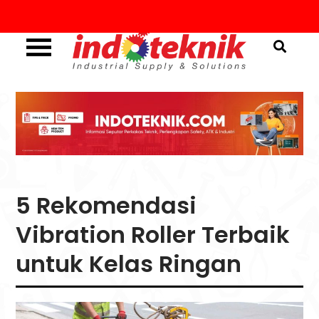
Skip
to
content
Industrial Supply & Solutions
Menggali Informasi
Seputar Teknik, Safety,
ATK & Industri
5 Rekomendasi
Vibration Roller Terbaik
untuk Kelas Ringan