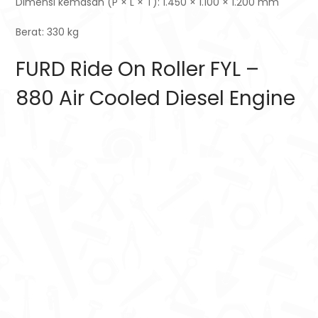
Dimensi kemasan (P × L × T): 1.450 × 1.100 × 1.200 mm
Berat: 330 kg
FURD Ride On Roller FYL –
880 Air Cooled Diesel Engine