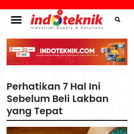
Skip
to
content
Industrial Supply & Solutions
Menggali Informasi
Seputar Teknik, Safety,
ATK & Industri
Perhatikan 7 Hal Ini
Sebelum Beli Lakban
yang Tepat