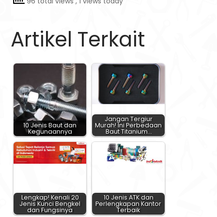
96 total views
, 1 views today
Artikel Terkait
Jangan Tergiur
10 Jenis Baut dan
Murah! Ini Perbedaan
Kegunaannya
Baut Titanium…
Lengkap! Kenali 20
10 Jenis ATK dan
Jenis Kunci Bengkel
Perlengkapan Kantor
dan Fungsinya
Terbaik