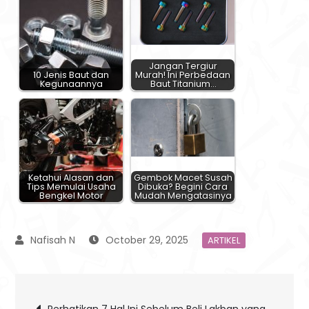
Jangan Tergiur
10 Jenis Baut dan
Murah! Ini Perbedaan
Kegunaannya
Baut Titanium…
Ketahui Alasan dan
Gembok Macet Susah
Tips Memulai Usaha
Dibuka? Begini Cara
Bengkel Motor
Mudah Mengatasinya
October 29, 2025
ARTIKEL
Post
Perhatikan 7 Hal Ini Sebelum Beli Lakban yang