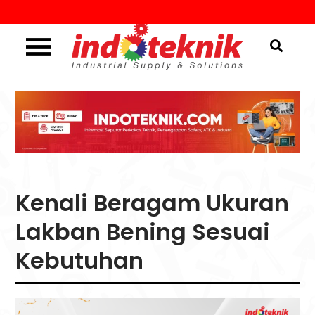
Skip
to
content
Industrial Supply & Solutions
Menggali Informasi
Seputar Teknik, Safety,
ATK & Industri
Kenali Beragam Ukuran
Lakban Bening Sesuai
Kebutuhan