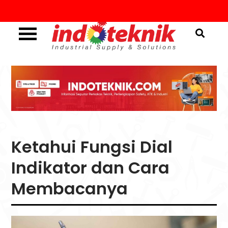
Skip
to
content
Industrial Supply & Solutions
Menggali Informasi
Seputar Teknik, Safety,
ATK & Industri
Ketahui Fungsi Dial
Indikator dan Cara
Membacanya