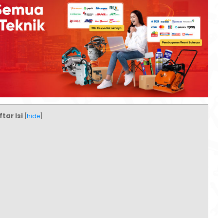
tar Isi
[
hide
]