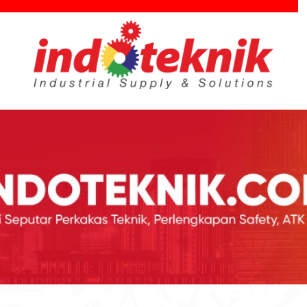
utar Teknik, Safety, ATK & Industri