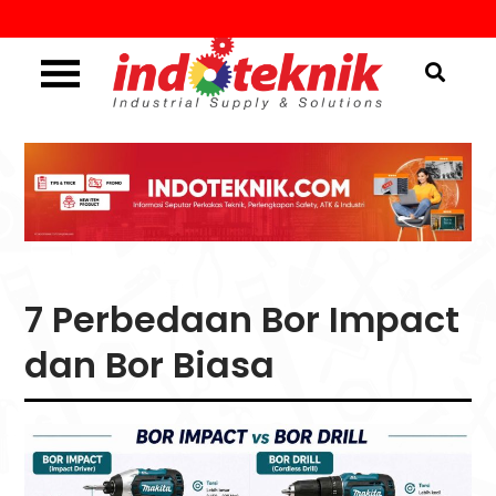
Skip
to
content
Industrial Supply & Solutions
Menggali Informasi
Seputar Teknik, Safety,
ATK & Industri
7 Perbedaan Bor Impact
dan Bor Biasa