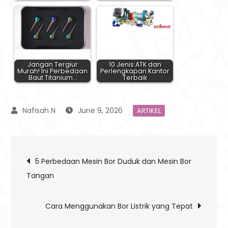
Jangan Tergiur
10 Jenis ATK dan
Murah! Ini Perbedaan
Perlengkapan Kantor
Baut Titanium…
Terbaik
June 9, 2026
ARTIKEL
Post
5 Perbedaan Mesin Bor Duduk dan Mesin Bor
Tangan
navigation
Cara Menggunakan Bor Listrik yang Tepat